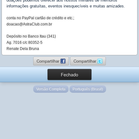
doações podemos oferecer aos nossos milhares de membros
informações gratuítas, eventos inesquecíveis e muitas amizades.
conta no PayPal cartão de crédito e etc.;
doacao@AstraClub.com.br
Depósito no Banco Itau (341}
Ag. 7016 c/c 80352-5
Renate Dela Bruna
Compartilhar
Compartilhar
Fechado
Versão Completa
Português (Brasil)