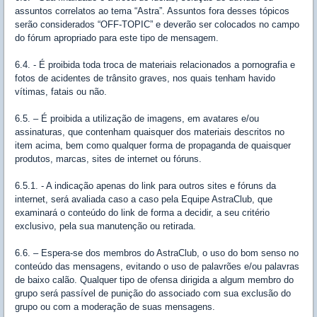
assuntos correlatos ao tema “Astra”. Assuntos fora desses tópicos
serão considerados “OFF-TOPIC” e deverão ser colocados no campo
do fórum apropriado para este tipo de mensagem.
6.4. - É proibida toda troca de materiais relacionados a pornografia e
fotos de acidentes de trânsito graves, nos quais tenham havido
vítimas, fatais ou não.
6.5. – É proibida a utilização de imagens, em avatares e/ou
assinaturas, que contenham quaisquer dos materiais descritos no
item acima, bem como qualquer forma de propaganda de quaisquer
produtos, marcas, sites de internet ou fóruns.
6.5.1. - A indicação apenas do link para outros sites e fóruns da
internet, será avaliada caso a caso pela Equipe AstraClub, que
examinará o conteúdo do link de forma a decidir, a seu critério
exclusivo, pela sua manutenção ou retirada.
6.6. – Espera-se dos membros do AstraClub, o uso do bom senso no
conteúdo das mensagens, evitando o uso de palavrões e/ou palavras
de baixo calão. Qualquer tipo de ofensa dirigida a algum membro do
grupo será passível de punição do associado com sua exclusão do
grupo ou com a moderação de suas mensagens.