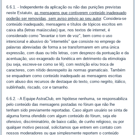
6.6.1. - Independente da aplicação ou não das punições previstas
neste Estatuto,
as mensagens que contiverem conteúdo inadequado
poderão ser removidas, sem aviso prévio ao seu autor
. Considera-se
conteúdo inadequado, mensagens e títulos de tópicos escritos em
caixa alta (letras maiúsculas) que, nos textos de internet, é
considerado como "levantar o tom de voz", bem como o uso
intencional e abusivo do "internetês" que consiste no emprego de
palavras abreviadas de forma a se transformarem em uma única
expressão, com duas ou três letras, com desprezo da pontuação e da
acentuação, uso exagerado da fonética em detrimento da etimologia
(ou seja, escreve-se como se lê), com restrição e/ou troca de
caracteres, com nítido desrespeito às normas gramaticais. Também
se enquadram como conteúdo inadequado as mensagens escritas
com abuso dos recursos de destaque do texto, como negrito, itálico,
sublinhado, riscado, cor e tamanho.
6.6.2. - A Equipe AstraClub, em hipótese nenhuma, se responsabiliza
pelo conteúdo das mensagens postadas no fórum que não lhe
tenham sido previamente reportadas. Caso algum usuário se sinta de
alguma forma ofendido com algum conteúdo do fórum, seja ele
ofensivo, discriminatório, de baixo calão, de cunho religioso, ou por
qualquer motivo pessoal, solicitamos que entrem em contato com
nossos moderadores ou que simplesmente reportem o conteúdo