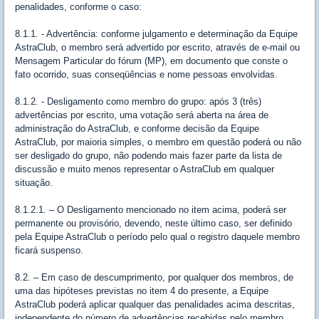
penalidades, conforme o caso:
8.1.1. - Advertência: conforme julgamento e determinação da Equipe
AstraClub, o membro será advertido por escrito, através de e-mail ou
Mensagem Particular do fórum (MP), em documento que conste o
fato ocorrido, suas conseqüências e nome pessoas envolvidas.
8.1.2. - Desligamento como membro do grupo: após 3 (três)
advertências por escrito, uma votação será aberta na área de
administração do AstraClub, e conforme decisão da Equipe
AstraClub, por maioria simples, o membro em questão poderá ou não
ser desligado do grupo, não podendo mais fazer parte da lista de
discussão e muito menos representar o AstraClub em qualquer
situação.
8.1.2.1. – O Desligamento mencionado no item acima, poderá ser
permanente ou provisório, devendo, neste último caso, ser definido
pela Equipe AstraClub o período pelo qual o registro daquele membro
ficará suspenso.
8.2. – Em caso de descumprimento, por qualquer dos membros, de
uma das hipóteses previstas no item 4 do presente, a Equipe
AstraClub poderá aplicar qualquer das penalidades acima descritas,
independente do número de advertências recebidas pelo membro.