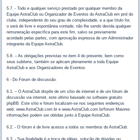
5.7. - Todo e qualquer serviço prestado por qualquer membro da
Equipe AstraClub ou Organizador de Eventos do AstraClub em prol do
clube, independente do seu grau de complexidade, e a que título for,
o será de livre e espontânea vontade, não lhe sendo devida qualquer
remuneração específica para este fim, salvo se previamente
acordado pelas partes, com aprovação expressa de um Administrador
integrante da Equipe AstraClub.
5.8. – As obrigações previstas no item 4 do presente, bem como
seus subitens, também se aplicam plenamente a toda Equipe
AstraClub e aos Organizadores de Eventos.
6 - Do Fórum de discussão:
6.1. – O AstraClub dispõe de um sítio de internet e de um fórum de
discussão via internet, este ultimo baseado no software gratuito
phpBB. Este sítio e fórum localizam-se nos seguintes endereços
web: www.AstraClub.com.br e www.AstraClub.com.br/forum Maiores
informações podem ser obtidas junto à Equipe AstraClub.
6.2. - O fórum é de livre acesso a todos os membros do AstraClub.
6.3. - Sua finalidade é a troca de idéias, solução de dúvidas ou