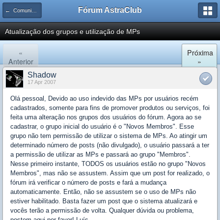
Fórum AstraClub
← Comunicados do AstraClub
Atualização dos grupos e utilização de MPs
«
Próxima
Anterior
»
Shadow
17 Apr 2007
Olá pessoal, Devido ao uso indevido das MPs por usuários recém
cadastrados, somente para fins de promover produtos ou serviços, foi
feita uma alteração nos grupos dos usuários do fórum. Agora ao se
cadastrar, o grupo inicial do usuário é o "Novos Membros". Esse
grupo não tem permissão de utilizar o sistema de MPs. Ao atingir um
determinado número de posts (não divulgado), o usuário passará a ter
a permissão de utilizar as MPs e passará ao grupo "Membros".
Nesse primeiro instante, TODOS os usuários estão no grupo "Novos
Membros", mas não se assustem. Assim que um post for realizado, o
fórum irá verificar o número de posts e fará a mudança
automaticamente. Então, não se assustem se o uso de MPs não
estiver habilitado. Basta fazer um post que o sistema atualizará e
vocês terão a permissão de volta. Qualquer dúvida ou problema,
postem aqui por favor! Luís