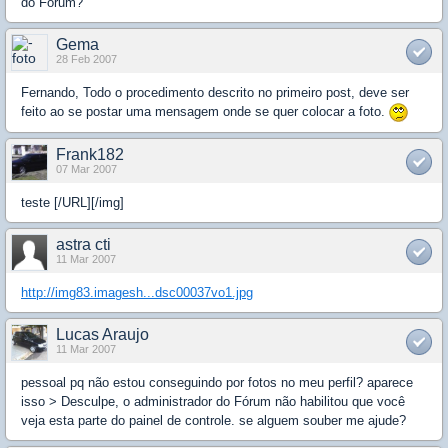
do Forum?
Gema
28 Feb 2007
Fernando, Todo o procedimento descrito no primeiro post, deve ser
feito ao se postar uma mensagem onde se quer colocar a foto.
Frank182
07 Mar 2007
teste [/URL][/img]
astra cti
11 Mar 2007
http://img83.imagesh...dsc00037vo1.jpg
Lucas Araujo
11 Mar 2007
pessoal pq não estou conseguindo por fotos no meu perfil? aparece
isso > Desculpe, o administrador do Fórum não habilitou que você
veja esta parte do painel de controle. se alguem souber me ajude?