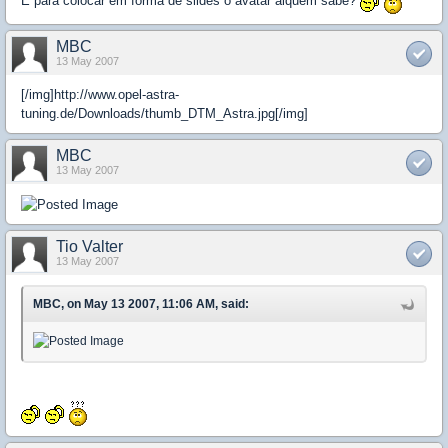
E para colocar em forma de slides o avatar alquem sabe?
MBC
13 May 2007
[/img]http://www.opel-astra-
tuning.de/Downloads/thumb_DTM_Astra.jpg[/img]
MBC
13 May 2007
Tio Valter
13 May 2007
MBC, on May 13 2007, 11:06 AM, said: