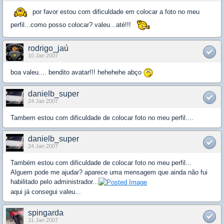
por favor estou com dificuldade em colocar a foto no meu
perfil...como posso colocar? valeu...até!!!
rodrigo_jaú
10 Jan 2007
boa valeu.... bendito avatar!!! hehehehe abço
danielb_super
24 Jan 2007
Tambem estou com dificuldade de colocar foto no meu perfil....
danielb_super
24 Jan 2007
Também estou com dificuldade de colocar foto no meu perfil...
Alguem pode me ajudar? aparece uma mensagem que ainda não fui
habilitado pelo administrador...
aqui já consegui valeu...
spingarda
31 Jan 2007