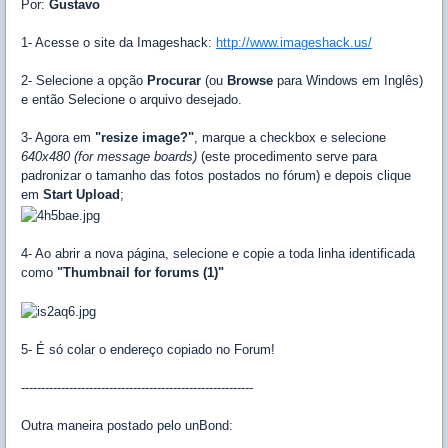
Por:
Gustavo
1- Acesse o site da Imageshack:
http://www.imageshack.us/
2- Selecione a opção
Procurar
(ou
Browse
para Windows em Inglês)
e então Selecione o arquivo desejado.
3- Agora em
"resize image?"
, marque a checkbox e selecione
640x480 (for message boards)
(este procedimento serve para
padronizar o tamanho das fotos postados no fórum) e depois clique
em
Start Upload
;
4- Ao abrir a nova página, selecione e copie a toda linha identificada
como
"Thumbnail for forums (1)"
5- É só colar o endereço copiado no Forum!
----------------------------------------------------------
Outra maneira postado pelo unBond: