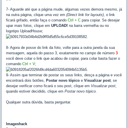
7- Aguarde até que a página mude, algumas vezes demora mesmo, já
na outra página, clique uma vez em
(Direct link for layouts)
, o link
ficará grifado, então faça o comando
Ctrl + C
para copiar. Se desejar
upar mais fotos, clique em
UPLOAD!
na barra vermelha ou no
logotipo UploadHouse;
8- Agora de posse do link da foto, volte para a outra janela da sua
mensagem, aquela do passo 3, exatamente no campo de número
3
você deve colar o link que acabou de copiar, para colar basta fazer o
comando
Ctrl + V
;
9- Assim que terminar de postar os seus links, desça a página e você
encontrará dois botões,
Postar novo tópico
e
Visualizar post
, se
desejar verificar como ficará o seu post, clique em
Visualizar post
,
quando estiver decidido, clique em
Postar novo tópico
.
Qualquer outra dúvida, basta perguntar.
Imageshack