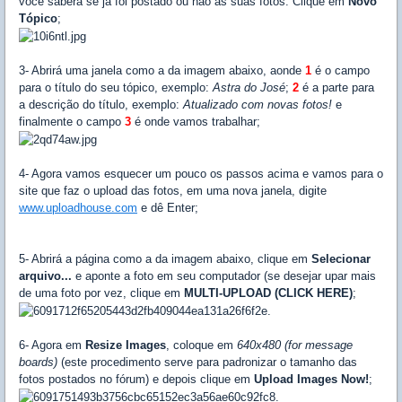
você saberá se já foi postado ou não as suas fotos. Clique em
Novo
Tópico
;
3- Abrirá uma janela como a da imagem abaixo, aonde
1
é o campo
para o título do seu tópico, exemplo:
Astra do José
;
2
é a parte para
a descrição do título, exemplo:
Atualizado com novas fotos!
e
finalmente o campo
3
é onde vamos trabalhar;
4- Agora vamos esquecer um pouco os passos acima e vamos para o
site que faz o upload das fotos, em uma nova janela, digite
www.uploadhouse.com
e dê Enter;
5- Abrirá a página como a da imagem abaixo, clique em
Selecionar
arquivo...
e aponte a foto em seu computador (se desejar upar mais
de uma foto por vez, clique em
MULTI-UPLOAD (CLICK HERE)
;
6- Agora em
Resize Images
, coloque em
640x480 (for message
boards)
(este procedimento serve para padronizar o tamanho das
fotos postados no fórum) e depois clique em
Upload Images Now!
;