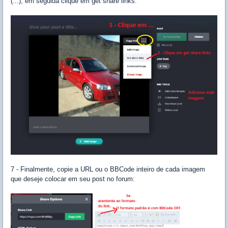
(...), em seguida clique em get share links:
7 - Finalmente, copie a URL ou o BBCode inteiro de cada imagem
que deseje colocar em seu post no forum: