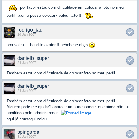
por favor estou com dificuldade em colocar a foto no meu
perfil...como posso colocar? valeu...até!!!
rodrigo_jaú
10 Jan 2007
boa valeu.... bendito avatar!!! hehehehe abço
danielb_super
24 Jan 2007
Tambem estou com dificuldade de colocar foto no meu perfil....
danielb_super
24 Jan 2007
Também estou com dificuldade de colocar foto no meu perfil...
Alguem pode me ajudar? aparece uma mensagem que ainda não fui
habilitado pelo administrador...
aqui já consegui valeu...
spingarda
31 Jan 2007