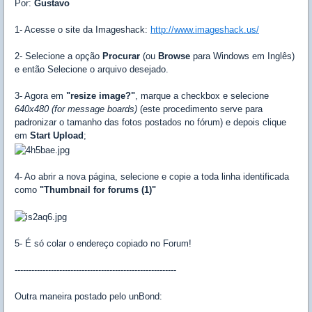
Por:
Gustavo
1- Acesse o site da Imageshack:
http://www.imageshack.us/
2- Selecione a opção
Procurar
(ou
Browse
para Windows em Inglês)
e então Selecione o arquivo desejado.
3- Agora em
"resize image?"
, marque a checkbox e selecione
640x480 (for message boards)
(este procedimento serve para
padronizar o tamanho das fotos postados no fórum) e depois clique
em
Start Upload
;
4- Ao abrir a nova página, selecione e copie a toda linha identificada
como
"Thumbnail for forums (1)"
5- É só colar o endereço copiado no Forum!
----------------------------------------------------------
Outra maneira postado pelo unBond: