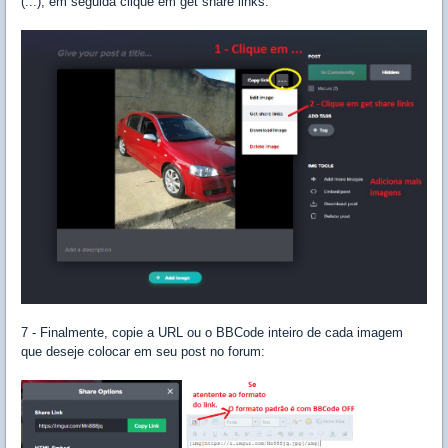
(...), em seguida clique em get share links:
7 - Finalmente, copie a URL ou o BBCode inteiro de cada imagem
que deseje colocar em seu post no forum: