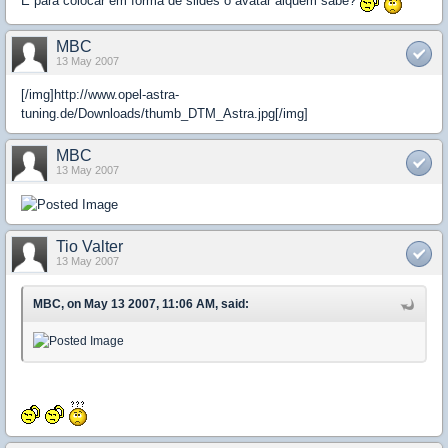
E para colocar em forma de slides o avatar alquem sabe?
MBC
13 May 2007
[/img]http://www.opel-astra-
tuning.de/Downloads/thumb_DTM_Astra.jpg[/img]
MBC
13 May 2007
Tio Valter
13 May 2007
MBC, on May 13 2007, 11:06 AM, said: