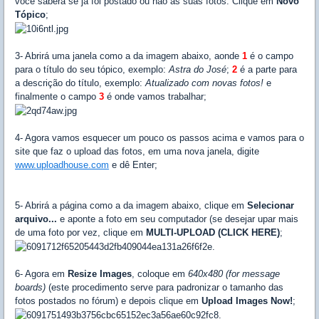
você saberá se já foi postado ou não as suas fotos. Clique em
Novo
Tópico
;
3- Abrirá uma janela como a da imagem abaixo, aonde
1
é o campo
para o título do seu tópico, exemplo:
Astra do José
;
2
é a parte para
a descrição do título, exemplo:
Atualizado com novas fotos!
e
finalmente o campo
3
é onde vamos trabalhar;
4- Agora vamos esquecer um pouco os passos acima e vamos para o
site que faz o upload das fotos, em uma nova janela, digite
www.uploadhouse.com
e dê Enter;
5- Abrirá a página como a da imagem abaixo, clique em
Selecionar
arquivo...
e aponte a foto em seu computador (se desejar upar mais
de uma foto por vez, clique em
MULTI-UPLOAD (CLICK HERE)
;
6- Agora em
Resize Images
, coloque em
640x480 (for message
boards)
(este procedimento serve para padronizar o tamanho das
fotos postados no fórum) e depois clique em
Upload Images Now!
;