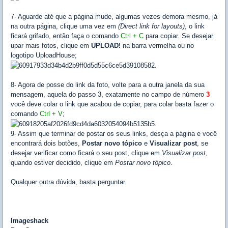
7- Aguarde até que a página mude, algumas vezes demora mesmo, já
na outra página, clique uma vez em
(Direct link for layouts)
, o link
ficará grifado, então faça o comando
Ctrl + C
para copiar. Se desejar
upar mais fotos, clique em
UPLOAD!
na barra vermelha ou no
logotipo UploadHouse;
8- Agora de posse do link da foto, volte para a outra janela da sua
mensagem, aquela do passo 3, exatamente no campo de número
3
você deve colar o link que acabou de copiar, para colar basta fazer o
comando
Ctrl + V
;
9- Assim que terminar de postar os seus links, desça a página e você
encontrará dois botões,
Postar novo tópico
e
Visualizar post
, se
desejar verificar como ficará o seu post, clique em
Visualizar post
,
quando estiver decidido, clique em
Postar novo tópico
.
Qualquer outra dúvida, basta perguntar.
Imageshack