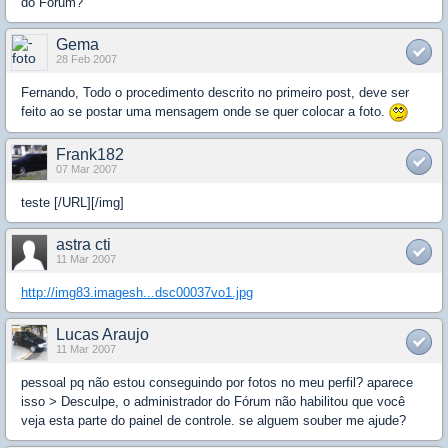
do Forum?
Gema
28 Feb 2007
Fernando, Todo o procedimento descrito no primeiro post, deve ser
feito ao se postar uma mensagem onde se quer colocar a foto.
Frank182
07 Mar 2007
teste [/URL][/img]
astra cti
11 Mar 2007
http://img83.imagesh...dsc00037vo1.jpg
Lucas Araujo
11 Mar 2007
pessoal pq não estou conseguindo por fotos no meu perfil? aparece
isso > Desculpe, o administrador do Fórum não habilitou que você
veja esta parte do painel de controle. se alguem souber me ajude?