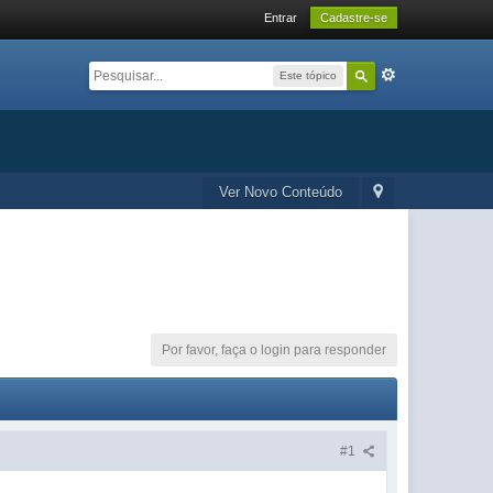
Entrar
Cadastre-se
Este tópico
Ver Novo Conteúdo
Por favor, faça o login para responder
#1