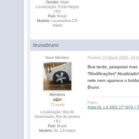
Gender:
Male
Localização: Porto Alegre
/ RS
País:
Brasil
Modelo:
Locomotiva CD
Hatch
brunobruno
Novo Membro
Postado
24 March 2009 - 04:
Boa tarde, pesquisei mas
*Modificações* Atualizad
nele nem aparece o botão 
Bruno
Membros
Fotos:
72 posts
Astra GL 1.8 2001 17" NV3 + T
Localização: Ilha do
Governador, Rio de janeiro
/ RJ
País:
Brasil
Modelo:
GL 1.8 Hatch