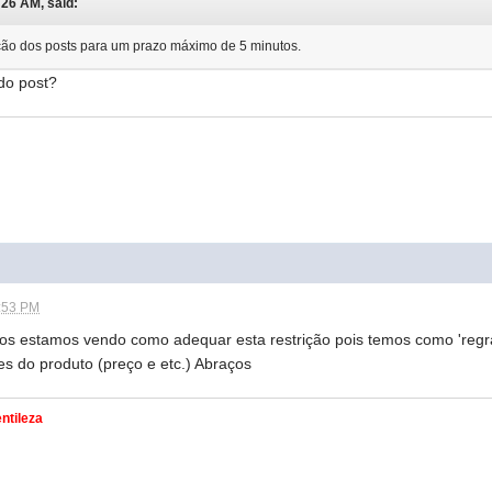
:26 AM, said:
ição dos posts para um prazo máximo de 5 minutos.
do post?
7:53 PM
dos estamos vendo como adequar esta restrição pois temos como 'regra
s do produto (preço e etc.) Abraços
ntileza