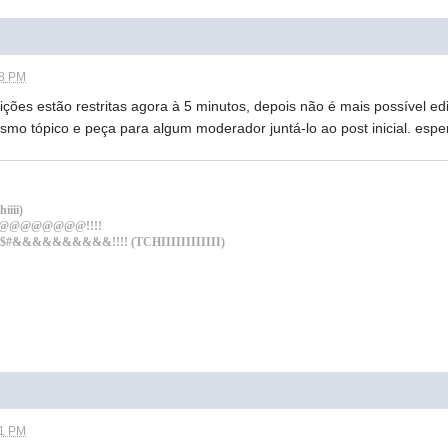
58 PM
ições estão restritas agora à 5 minutos, depois não é mais possível edi
mo tópico e peça para algum moderador juntá-lo ao post inicial. espe
iiii)
 PO$#@@@@@@@@!!!!
$$#&&&&&&&&&&!!!! (TCHIIIIIIIIIIII)
01 PM