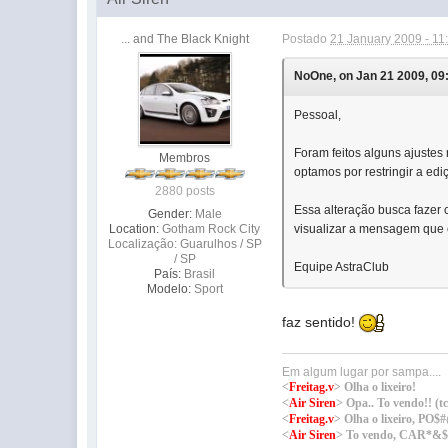
... and The Black Knight
Postado
21 January 2009 - 11
NoOne, on Jan 21 2009, 09
Pessoal,
Foram feitos alguns ajustes
Membros
optamos por restringir a ed
2880 posts
Essa alteração busca fazer
Gender:
Male
Location:
Gotham Rock City
visualizar a mensagem que e
Localização: Guarulhos / SP
/ SP
Equipe AstraClub
País:
Brasil
Modelo:
Sport
faz sentido!
Em algum lugar por sampa....
<
Freitag.v
> Olha o lixeiro!
<
Air Siren
> Opa.. To vendo!! (tch
<
Freitag.v
> Olha o lixeiro,
<
Air Siren
> To vendo, CAR*&