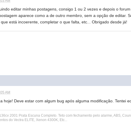
2:03 AM
indo editar minhas postagens, consigo 1 ou 2 vezes e depois o forum
postagem aparece como a de outro membro, sem a opção de editar. Sent
o que está incoerente, completar o que falta, etc... Obrigado desde já!
2:05 AM
 hoje! Deve estar com algum bug após alguma modificação. Tentei ed
136cv 2001 Prata Escuna Completo. Teto com fechamento pelo alarme, ABS, Couro,
entos do Vectra ELITE, Xenon 4300K, Etc...