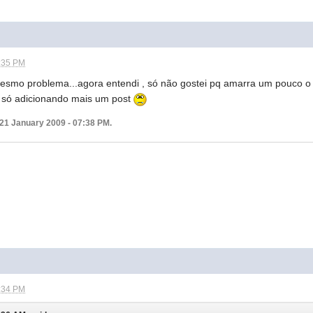
7:35 PM
smo problema...agora entendi , só não gostei pq amarra um pouco o f
o só adicionando mais um post
 21 January 2009 - 07:38 PM.
7:34 PM