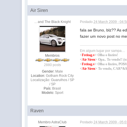
Air Siren
... and The Black Knight
Postado
24 March 2009 - 04:
fala ae Bruno, blz?? As ed
fazer um novo post no mes
Em algum lugar por sampa....
<
Freitag.v
> Olha o lixeiro!
Membros
<
Air Siren
> Opa.. To vendo!! (tch
<
Freitag.v
> Olha o lixeiro,
2880 posts
<
Air Siren
> To vendo, CAR*&
Gender:
Male
Location:
Gotham Rock City
Localização: Guarulhos / SP
/ SP
País:
Brasil
Modelo:
Sport
Raven
Membro AstraClub
Postado
24 March 2009 - 05: