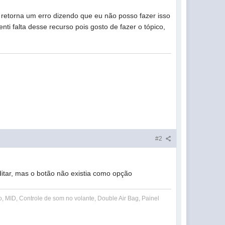
 retorna um erro dizendo que eu não posso fazer isso
i falta desse recurso pois gosto de fazer o tópico,
#2
itar, mas o botão não existia como opção
 MID, Controle de som no volante, Double Air Bag, Painel