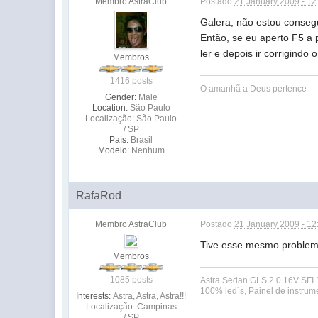
Membro AstraClub
Postado
21 January 2009 - 1
Galera, não estou consegu
Então, se eu aperto F5 a 
ler e depois ir corrigindo 
Membros
1416 posts
O amanhã a Deus pertence
Gender:
Male
Location:
São Paulo
Localização: São Paulo
/ SP
País:
Brasil
Modelo:
Nenhum
RafaRod
Membro AstraClub
Postado
21 January 2009 - 1
Tive esse mesmo problema
Membros
1085 posts
Astra Sedan GLS 2.0 16V SFI 
100% led´s, Painel de instrum
Interests:
Astra, Astra, Astra!!!
Localização: Campinas
/ SP