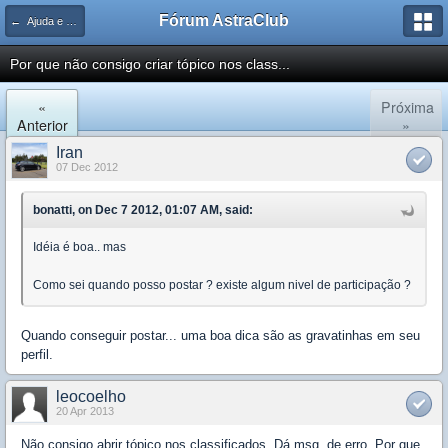
Fórum AstraClub
← Ajuda e Suporte
Por que não consigo criar tópico nos class...
«
Próxima
Anterior
»
Iran
07 Dec 2012
bonatti, on Dec 7 2012, 01:07 AM, said:
Idéia é boa.. mas
Como sei quando posso postar ? existe algum nivel de participação ?
Quando conseguir postar... uma boa dica são as gravatinhas em seu
perfil.
leocoelho
20 Apr 2013
Não consigo abrir tópico nos classificados. Dá msg. de erro. Por que