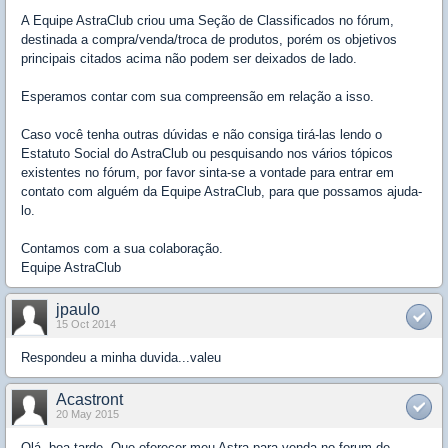
A Equipe AstraClub criou uma Seção de Classificados no fórum,
destinada a compra/venda/troca de produtos, porém os objetivos
principais citados acima não podem ser deixados de lado.
Esperamos contar com sua compreensão em relação a isso.
Caso você tenha outras dúvidas e não consiga tirá-las lendo o
Estatuto Social do AstraClub ou pesquisando nos vários tópicos
existentes no fórum, por favor sinta-se a vontade para entrar em
contato com alguém da Equipe AstraClub, para que possamos ajuda-
lo.
Contamos com a sua colaboração.
Equipe AstraClub
jpaulo
15 Oct 2014
Respondeu a minha duvida...valeu
Acastront
20 May 2015
Olá, boa tarde. Que oferecer meu Astra para venda no forum de