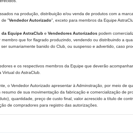
erecidos.
essados na produção, distribuição e/ou venda de produtos com a marca
 de "
Vendedor Autorizado
", exceto para membros da Equipe AstraCl
da Equipe AstraClub
e
Vendedores Autorizados
podem comercializ
r membro que for flagrado produzindo, vendendo ou distribuindo a qua
 ser sumariamente banido do Club, ou suspenso e advertido, caso pro
endedores e os respectivos membros da Equipe que deverão acompanha
 Virtual do AstraClub.
te, o Vendedor Autorizado apresentar à Adminstração, por meio de qu
 resumo de sua movimentação da fabricação e comercialização de produ
uto), quantidade, preço de custo final, valor acrescido a título de con
ção de compradores para registro das autorizações.