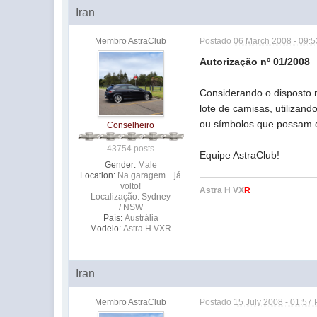
Iran
Membro AstraClub
Postado
06 March 2008 - 09:
Autorização nº 01/2008
Considerando o disposto 
lote de camisas, utiliza
ou símbolos que possam d
Conselheiro
43754 posts
Equipe AstraClub!
Gender:
Male
Location:
Na garagem... já
volto!
Astra H VX
R
Localização: Sydney
/ NSW
País:
Austrália
Modelo:
Astra H VXR
Iran
Membro AstraClub
Postado
15 July 2008 - 01:57