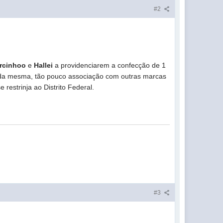
#2
rcinhoo
e
Hallei
a providenciarem a confecção de 1
de da mesma, tão pouco associação com outras marcas
estrinja ao Distrito Federal.
#3