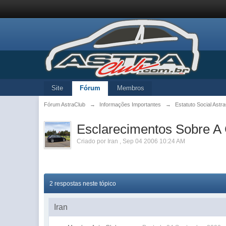
Site
Fórum
Membros
Fórum AstraClub
→
Informações Importantes
→
Estatuto Social Astr
Esclarecimentos Sobre A 
Criado por
Iran
,
Sep 04 2006 10:24 AM
2 respostas neste tópico
Iran