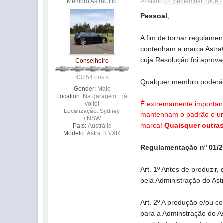
Membro AstraClub
Postado
04 September 2006 -
Pessoal
,
A fim de tornar regulamen
contenham a marca AstraC
cuja Resolução foi aprov
Conselheiro
43754 posts
Qualquer membro poderá s
Gender:
Male
Location:
Na garagem... já
É extremamente importante
volto!
Localização: Sydney
mantenham o padrão e uma
/ NSW
marca!
Quaisquer outras
País:
Austrália
Modelo:
Astra H VXR
Regulamentação nº 01/
Art. 1º Antes de produzir,
pela Administração do Ast
Art. 2º A produção e/ou c
para a Adminstração do As