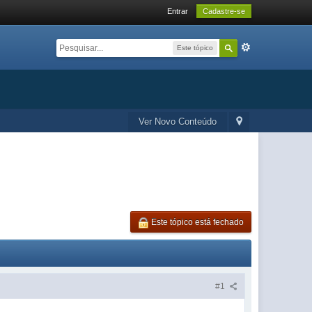
Entrar
Cadastre-se
Este tópico
Ver Novo Conteúdo
Este tópico está fechado
#1