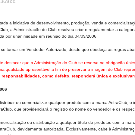
 10:24 AM
tada a iniciativa de desenvolvimento, produção, venda e comercializaçã
lub, a Administração do Club resolveu criar e regulamentar a catego
ada por unanimidade em reunião do dia 04/09/2006.
e tornar um Vendedor Autorizado, desde que obedeça as regras abai
 destacar que a Administração do Club se reserva na obrigação única 
 qualidade apresentável a fim de preservar a imagem do Club repre
 responsabilidades, como defeito, responderá única e exclusiva
2006
 distribuir ou comercializar qualquer produto com a marca AstraClub, o
raClub, que providenciará o registro do nome do vendedor e os respect
omercialização ou distribuição a qualquer título de produtos com a ma
traClub, devidamente autorizada. Exclusivamente, cabe à Administraç