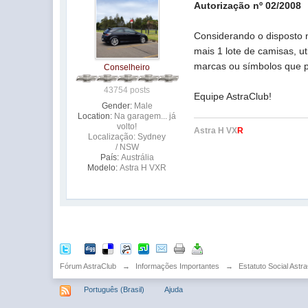
Autorização nº 02/2008
Considerando o disposto 
mais 1 lote de camisas, u
marcas ou símbolos que p
Conselheiro
43754 posts
Equipe AstraClub!
Gender:
Male
Location:
Na garagem... já
volto!
Astra H VX
R
Localização: Sydney
/ NSW
País:
Austrália
Modelo:
Astra H VXR
Fórum AstraClub
→
Informações Importantes
→
Estatuto Social Astr
Português (Brasil)
Ajuda