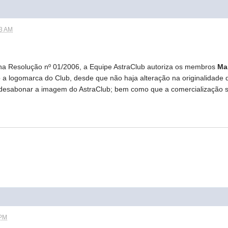
53 AM
na Resolução nº 01/2006, a Equipe AstraClub autoriza os membros
Ma
ndo a logomarca do Club, desde que não haja alteração na originalida
esabonar a imagem do AstraClub; bem como que a comercialização se r
 PM