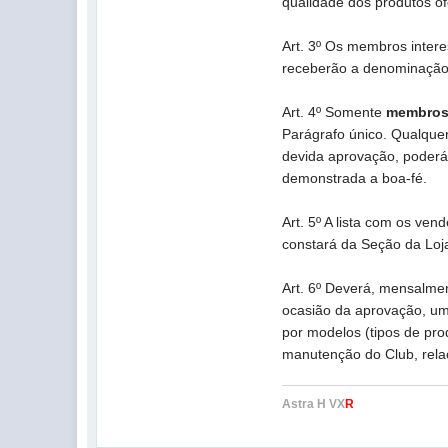
qualidade dos produtos of
Art. 3º Os membros inter
receberão a denominação
Art. 4º Somente
membros 
Parágrafo único. Qualque
devida aprovação, poderá
demonstrada a boa-fé.
Art. 5º A lista com os v
constará da Seção da Loja
Art. 6º Deverá, mensalmen
ocasião da aprovação, um
por modelos (tipos de prod
manutenção do Club, rela
Astra H VX
R