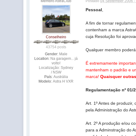
Membro AstraClub
Postado
04 September 2006 -
Pessoal
,
A fim de tornar regulamen
contenham a marca AstraC
cuja Resolução foi aprov
Conselheiro
43754 posts
Qualquer membro poderá s
Gender:
Male
Location:
Na garagem... já
É extremamente importante
volto!
Localização: Sydney
mantenham o padrão e uma
/ NSW
marca!
Quaisquer outras
País:
Austrália
Modelo:
Astra H VXR
Regulamentação nº 01/
Art. 1º Antes de produzir,
pela Administração do Ast
Art. 2º A produção e/ou c
para a Adminstração do As