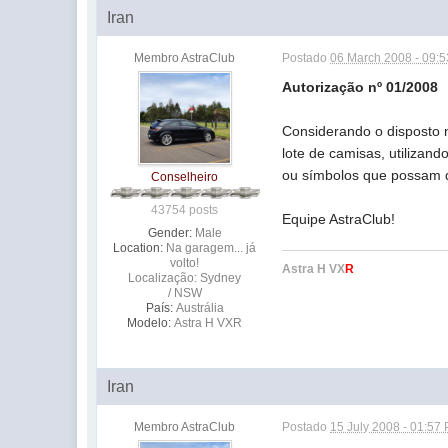
Iran
Membro AstraClub
Postado
06 March 2008 - 09:
Autorização nº 01/2008
Considerando o disposto 
lote de camisas, utiliza
ou símbolos que possam d
Conselheiro
43754 posts
Equipe AstraClub!
Gender:
Male
Location:
Na garagem... já
volto!
Astra H VX
R
Localização: Sydney
/ NSW
País:
Austrália
Modelo:
Astra H VXR
Iran
Membro AstraClub
Postado
15 July 2008 - 01:57