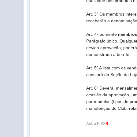
qualidade dos produtos of
Art. 3º Os membros inter
receberão a denominação
Art. 4º Somente
membros 
Parágrafo único. Qualque
devida aprovação, poderá
demonstrada a boa-fé.
Art. 5º A lista com os v
constará da Seção da Loja
Art. 6º Deverá, mensalmen
ocasião da aprovação, um
por modelos (tipos de prod
manutenção do Club, rela
Astra H VX
R