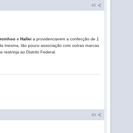
#2
rcinhoo
e
Hallei
a providenciarem a confecção de 1
de da mesma, tão pouco associação com outras marcas
estrinja ao Distrito Federal.
#3