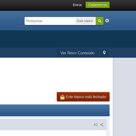
Entrar
Cadastre-se
Este tópico
Ver Novo Conteúdo
Este tópico está fechado
#1