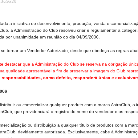
 10:24 AM
tada a iniciativa de desenvolvimento, produção, venda e comercializaçã
lub, a Administração do Club resolveu criar e regulamentar a catego
ada por unanimidade em reunião do dia 04/09/2006.
e tornar um Vendedor Autorizado, desde que obedeça as regras abai
 destacar que a Administração do Club se reserva na obrigação única 
 qualidade apresentável a fim de preservar a imagem do Club repre
 responsabilidades, como defeito, responderá única e exclusiva
2006
 distribuir ou comercializar qualquer produto com a marca AstraClub, o
raClub, que providenciará o registro do nome do vendedor e os respect
omercialização ou distribuição a qualquer título de produtos com a ma
traClub, devidamente autorizada. Exclusivamente, cabe à Administraç