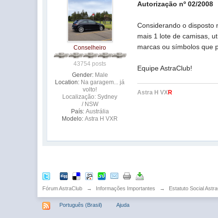
Autorização nº 02/2008
Considerando o disposto 
mais 1 lote de camisas, u
marcas ou símbolos que p
Conselheiro
43754 posts
Equipe AstraClub!
Gender:
Male
Location:
Na garagem... já
volto!
Astra H VX
R
Localização: Sydney
/ NSW
País:
Austrália
Modelo:
Astra H VXR
Fórum AstraClub
→
Informações Importantes
→
Estatuto Social Astr
Português (Brasil)
Ajuda