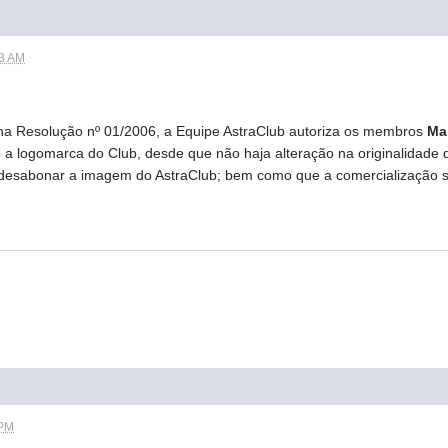
53 AM
na Resolução nº 01/2006, a Equipe AstraClub autoriza os membros
Ma
ndo a logomarca do Club, desde que não haja alteração na originalida
esabonar a imagem do AstraClub; bem como que a comercialização se r
 PM