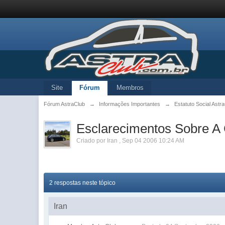
Site
Fórum
Membros
Fórum AstraClub
→
Informações Importantes
→
Estatuto Social Astr
Esclarecimentos Sobre A 
Criado por
Iran
,
Sep 04 2006 10:24 AM
2 respostas neste tópico
Iran