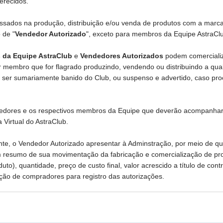
erecidos.
essados na produção, distribuição e/ou venda de produtos com a marca
 de "
Vendedor Autorizado
", exceto para membros da Equipe AstraCl
da Equipe AstraClub
e
Vendedores Autorizados
podem comercializ
r membro que for flagrado produzindo, vendendo ou distribuindo a qua
 ser sumariamente banido do Club, ou suspenso e advertido, caso pro
endedores e os respectivos membros da Equipe que deverão acompanha
 Virtual do AstraClub.
te, o Vendedor Autorizado apresentar à Adminstração, por meio de qu
 resumo de sua movimentação da fabricação e comercialização de produ
uto), quantidade, preço de custo final, valor acrescido a título de con
ção de compradores para registro das autorizações.