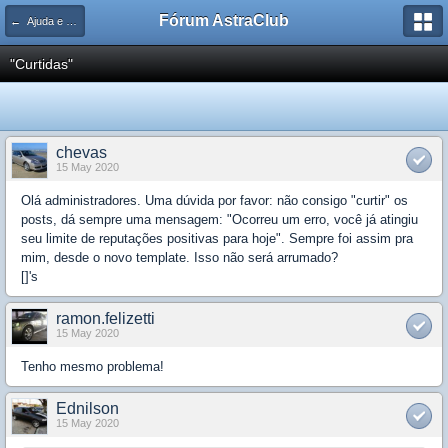
Fórum AstraClub
← Ajuda e Suporte
"Curtidas"
chevas
15 May 2020
Olá administradores. Uma dúvida por favor: não consigo "curtir" os
posts, dá sempre uma mensagem: "Ocorreu um erro, você já atingiu
seu limite de reputações positivas para hoje". Sempre foi assim pra
mim, desde o novo template. Isso não será arrumado?
[]'s
ramon.felizetti
15 May 2020
Tenho mesmo problema!
Ednilson
15 May 2020