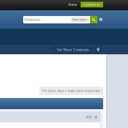
Entrar
Cadastre-se
Este tópico
Ver Novo Conteúdo
Por favor, faça o login para responder
#51