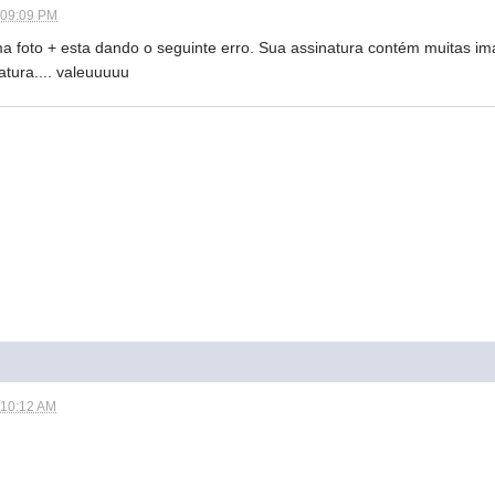
 09:09 PM
ma foto + esta dando o seguinte erro. Sua assinatura contém muitas i
atura.... valeuuuuu
 10:12 AM