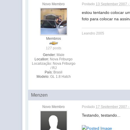
Novo Membro
Postado
13 September 2007 -
estou tentando colocar u
foto para colocar na assin
Leandro 2005
Membros
127 posts
Gender:
Male
Location:
Nova Friburgo
Localização: Nova Friburgo
/ RJ
País:
Brasil
Modelo:
GL 1.8 Hatch
Menzen
Novo Membro
Postado
17 September 2007 -
Testando, testando...