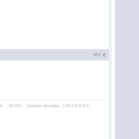
#53
:. .: Kit GSI :. .: Gravatas douradas :. LOV 2 XLR 8 !!!