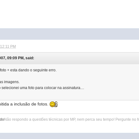
 12:11 PM
07, 09:09 PM, said:
foto + esta dando o seguinte erro.
as imagens.
selecionei uma foto para colocar na assinatura....
itida a inclusão de fotos.
ado
Não respondo a questões técnicas por MP, nem perca seu tempo! Pergunte no f