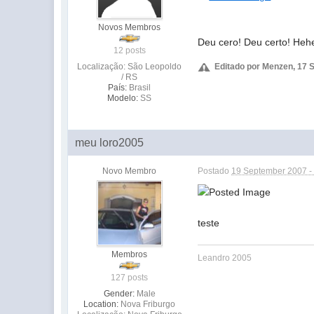
Novos Membros
Deu cero! Deu certo! Hehe
12 posts
Localização: São Leopoldo
Editado por Menzen, 17 
/ RS
País:
Brasil
Modelo:
SS
meu loro2005
Novo Membro
Postado
19 September 2007 -
teste
Membros
Leandro 2005
127 posts
Gender:
Male
Location:
Nova Friburgo