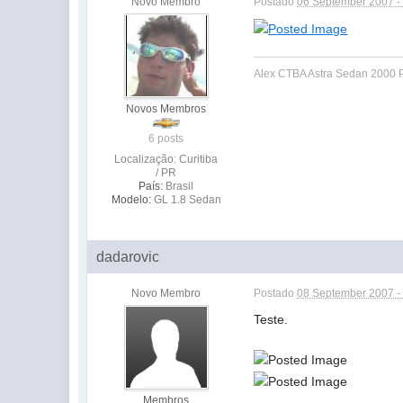
Novo Membro
Postado
06 September 2007 -
Alex CTBA Astra Sedan 2000 
Novos Membros
6 posts
Localização: Curitiba
/ PR
País:
Brasil
Modelo:
GL 1.8 Sedan
dadarovic
Novo Membro
Postado
08 September 2007 -
Teste.
Membros