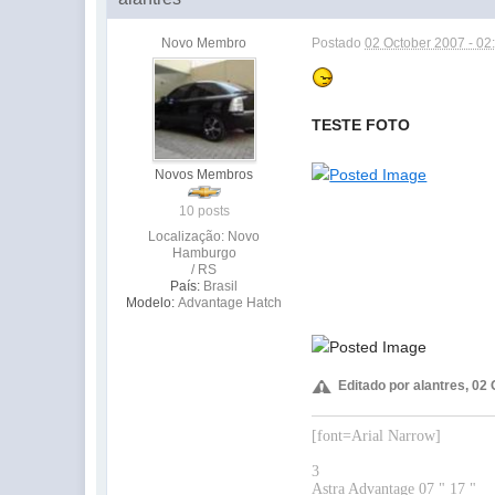
Novo Membro
Postado
02 October 2007 - 0
TESTE FOTO
Novos Membros
10 posts
Localização: Novo
Hamburgo
/ RS
País:
Brasil
Modelo:
Advantage Hatch
Editado por alantres, 02
[font=Arial Narrow]
3
Astra Advantage 07 " 17 "