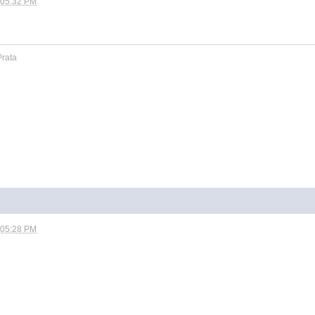
 05:32 PM
Prata
 05:28 PM