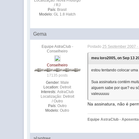
Localização: Nova Friburgo
/ RJ
País:
Brasil
Modelo:
GL 1.8 Hatch
Gema
Equipe AstraClub -
Postado
25 September 2007 -
Conselheiro
meu loro2005, on Sep 13 20
Conselheiro
estou tentando colocar uma 
17135 posts
Sua assinatura contém muit
Gender:
Male
Location:
Detroit
alguem sabe por que? eu só 
Interests:
AstraClub
valeuuuuu
Localização: Detroit
/ Outro
Na assinatura, não é perm
País:
Outro
Modelo:
Outro
Equipe AstraClub - Aposent
alantres