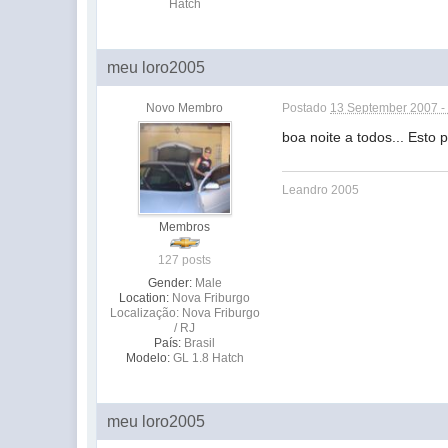
Hatch
meu loro2005
Novo Membro
Postado
13 September 2007 -
boa noite a todos... Esto 
Leandro 2005
Membros
127 posts
Gender:
Male
Location:
Nova Friburgo
Localização: Nova Friburgo
/ RJ
País:
Brasil
Modelo:
GL 1.8 Hatch
meu loro2005