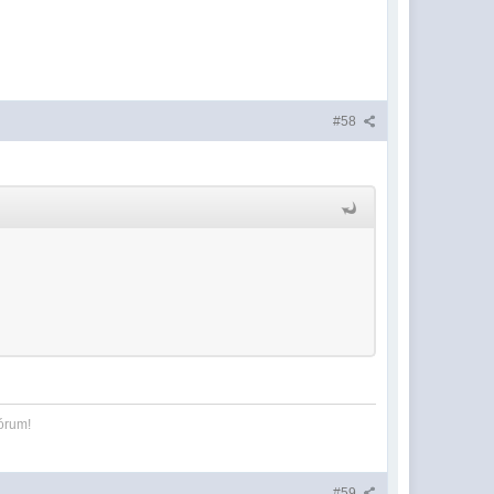
#58
órum!
#59