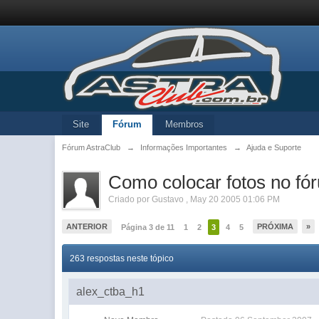
Site
Fórum
Membros
Fórum AstraClub
→
Informações Importantes
→
Ajuda e Suporte
Como colocar fotos no fó
Criado por
Gustavo
,
May 20 2005 01:06 PM
ANTERIOR
PRÓXIMA
»
Página 3 de 11
1
2
3
4
5
263 respostas neste tópico
alex_ctba_h1