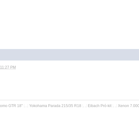
 11:27 PM
Momo GTR 18" :. .: Yokohama Parada 215/35 R18 :. .: Eibach Pró-kit :. .: Xenon 7.000k 