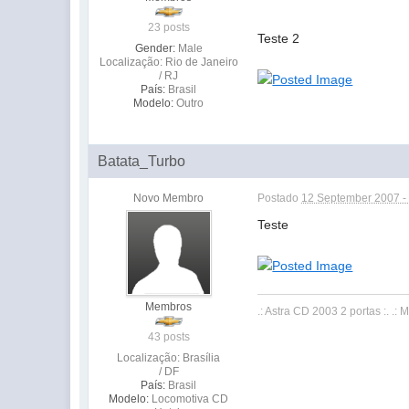
23 posts
Teste 2
Gender:
Male
Localização: Rio de Janeiro
/ RJ
País:
Brasil
Modelo:
Outro
Batata_Turbo
Novo Membro
Postado
12 September 2007 -
Teste
Membros
.: Astra CD 2003 2 portas :. .: 
43 posts
Localização: Brasília
/ DF
País:
Brasil
Modelo:
Locomotiva CD