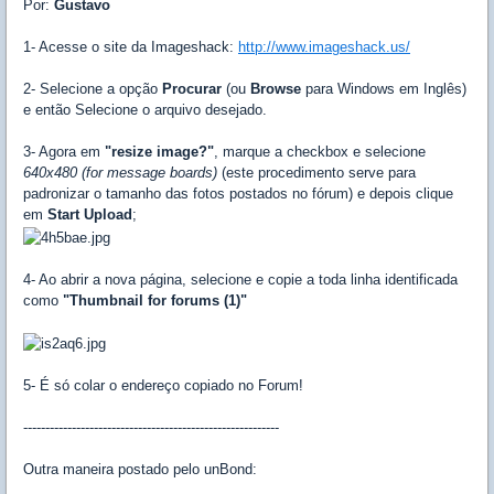
Por:
Gustavo
1- Acesse o site da Imageshack:
http://www.imageshack.us/
2- Selecione a opção
Procurar
(ou
Browse
para Windows em Inglês)
e então Selecione o arquivo desejado.
3- Agora em
"resize image?"
, marque a checkbox e selecione
640x480 (for message boards)
(este procedimento serve para
padronizar o tamanho das fotos postados no fórum) e depois clique
em
Start Upload
;
4- Ao abrir a nova página, selecione e copie a toda linha identificada
como
"Thumbnail for forums (1)"
5- É só colar o endereço copiado no Forum!
----------------------------------------------------------
Outra maneira postado pelo unBond: