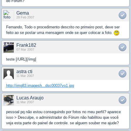
do Forum?
Gema
28 Feb 2007
Fernando, Todo o procedimento descrito no primeiro post, deve ser
feito ao se postar uma mensagem onde se quer colocar a foto.
Frank182
07 Mar 2007
teste [/URL][/img]
astra cti
11 Mar 2007
http://img83.imagesh...dsc00037vo1.jpg
Lucas Araujo
11 Mar 2007
pessoal pq não estou conseguindo por fotos no meu perfil? aparece
isso > Desculpe, o administrador do Fórum não habilitou que você
veja esta parte do painel de controle. se alguem souber me ajude?