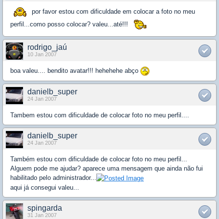
por favor estou com dificuldade em colocar a foto no meu
perfil...como posso colocar? valeu...até!!!
rodrigo_jaú
10 Jan 2007
boa valeu.... bendito avatar!!! hehehehe abço
danielb_super
24 Jan 2007
Tambem estou com dificuldade de colocar foto no meu perfil....
danielb_super
24 Jan 2007
Também estou com dificuldade de colocar foto no meu perfil...
Alguem pode me ajudar? aparece uma mensagem que ainda não fui
habilitado pelo administrador...
aqui já consegui valeu...
spingarda
31 Jan 2007