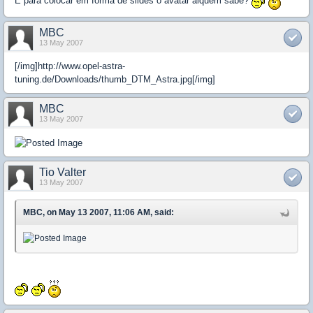
E para colocar em forma de slides o avatar alquem sabe?
MBC
13 May 2007
[/img]http://www.opel-astra-
tuning.de/Downloads/thumb_DTM_Astra.jpg[/img]
MBC
13 May 2007
Tio Valter
13 May 2007
MBC, on May 13 2007, 11:06 AM, said: