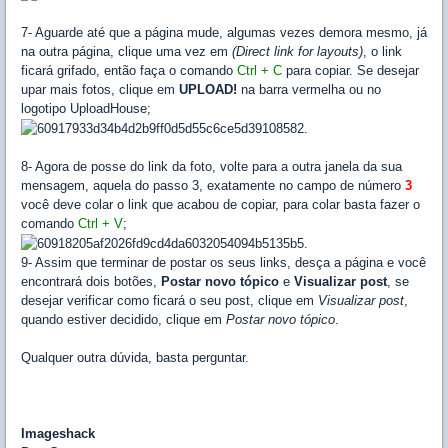
7- Aguarde até que a página mude, algumas vezes demora mesmo, já
na outra página, clique uma vez em
(Direct link for layouts)
, o link
ficará grifado, então faça o comando
Ctrl + C
para copiar. Se desejar
upar mais fotos, clique em
UPLOAD!
na barra vermelha ou no
logotipo UploadHouse;
8- Agora de posse do link da foto, volte para a outra janela da sua
mensagem, aquela do passo 3, exatamente no campo de número
3
você deve colar o link que acabou de copiar, para colar basta fazer o
comando
Ctrl + V
;
9- Assim que terminar de postar os seus links, desça a página e você
encontrará dois botões,
Postar novo tópico
e
Visualizar post
, se
desejar verificar como ficará o seu post, clique em
Visualizar post
,
quando estiver decidido, clique em
Postar novo tópico
.
Qualquer outra dúvida, basta perguntar.
Imageshack