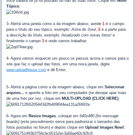
você saberá se já foi postado ou não as suas fotos. Clique em
Novo
Tópico
;
3- Abrirá uma janela como a da imagem abaixo, aonde
1
é o campo
para o título do seu tópico, exemplo:
Astra do José
;
2
é a parte para
a descrição do título, exemplo:
Atualizado com novas fotos!
e
finalmente o campo
3
é onde vamos trabalhar;
4- Agora vamos esquecer um pouco os passos acima e vamos para o
site que faz o upload das fotos, em uma nova janela, digite
www.uploadhouse.com
e dê Enter;
5- Abrirá a página como a da imagem abaixo, clique em
Selecionar
arquivo...
e aponte a foto em seu computador (se desejar upar mais
de uma foto por vez, clique em
MULTI-UPLOAD (CLICK HERE)
;
6- Agora em
Resize Images
, coloque em
640x480 (for message
boards)
(este procedimento serve para padronizar o tamanho das
fotos postados no fórum) e depois clique em
Upload Images Now!
;