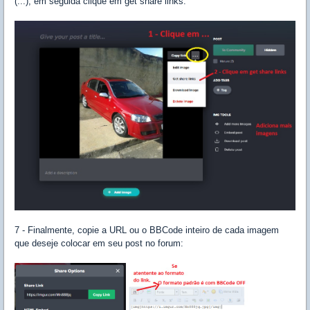
(...), em seguida clique em get share links:
7 - Finalmente, copie a URL ou o BBCode inteiro de cada imagem
que deseje colocar em seu post no forum: