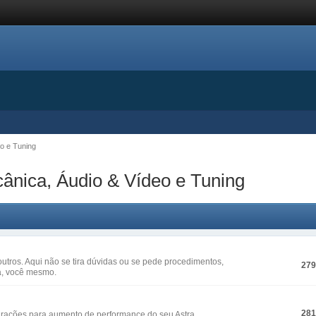
o e Tuning
nica, Áudio & Vídeo e Tuning
outros. Aqui não se tira dúvidas ou se pede procedimentos,
27
a, você mesmo.
28
arações para aumento de performance do seu Astra.