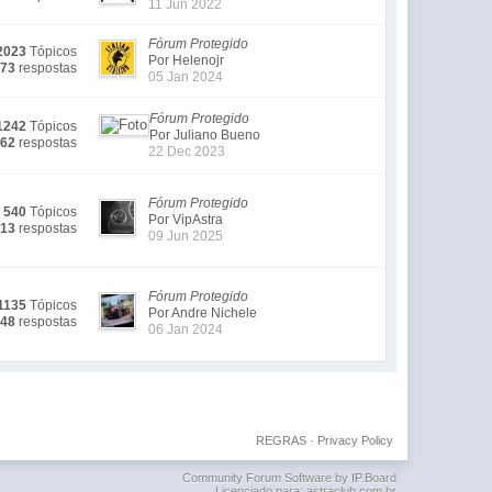
11 Jun 2022
Fórum Protegido
2023
Tópicos
Por Helenojr
173
respostas
05 Jan 2024
Fórum Protegido
1242
Tópicos
Por Juliano Bueno
362
respostas
22 Dec 2023
Fórum Protegido
540
Tópicos
Por VipAstra
813
respostas
09 Jun 2025
Fórum Protegido
1135
Tópicos
Por Andre Nichele
448
respostas
06 Jan 2024
REGRAS
·
Privacy Policy
Community Forum Software by IP.Board
Licenciado para: astraclub.com.br