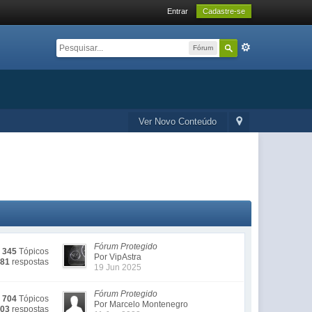
Entrar
Cadastre-se
Fórum
Ver Novo Conteúdo
Fórum Protegido
345
Tópicos
Por VipAstra
981
respostas
19 Jun 2025
Fórum Protegido
704
Tópicos
Por Marcelo Montenegro
103
respostas