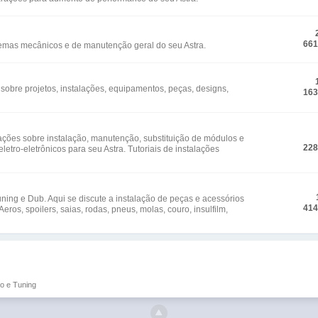
66
emas mecânicos e de manutenção geral do seu Astra.
obre projetos, instalações, equipamentos, peças, designs,
16
mações sobre instalação, manutenção, substituição de módulos e
22
etro-eletrônicos para seu Astra. Tutoriais de instalações
ning e Dub. Aqui se discute a instalação de peças e acessórios
41
ros, spoilers, saias, rodas, pneus, molas, couro, insulfilm,
o e Tuning