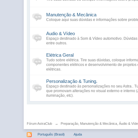
Manutenção & Mecânica
Coloque aqui suas dúvidas e informações sobre probl
Audio & Vídeo
Espaço destinado à Som & Vídeo automotivo. Dúvidas s
entre outros.
Elétrica Geral
Tudo sobre elétrica. Tire suas dúvidas, coloque infor
componentes elétricos e desenvolvimento de projetos el
elétricas.
Personalização & Tuning.
Espaço destinado às personalizações no seu Astra.. Tu
que promovam alterações no visual externo e interno (Ae
iluminação, etc).
Fórum AstraClub
→
Preparação, Manutenção & Mecânica, Áudio & Víde
Português (Brasil)
Ajuda