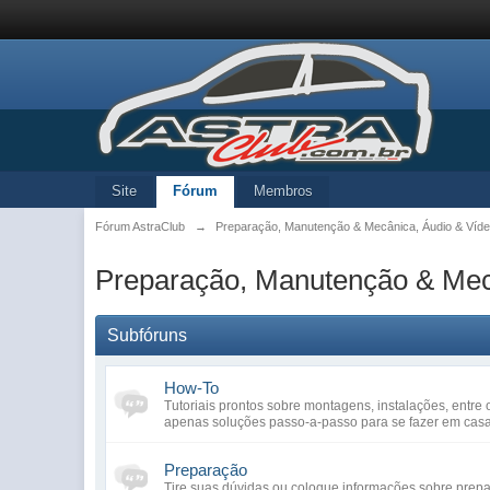
Site
Fórum
Membros
Fórum AstraClub
→
Preparação, Manutenção & Mecânica, Áudio & Víde
Preparação, Manutenção & Mecâ
Subfóruns
How-To
Tutoriais prontos sobre montagens, instalações, entre 
apenas soluções passo-a-passo para se fazer em cas
Preparação
Tire suas dúvidas ou coloque informações sobre prep