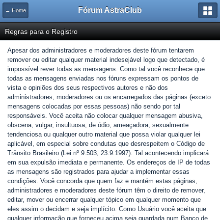
Fórum AstraClub
← Home
Regras para o Registro
Apesar dos administradores e moderadores deste fórum tentarem
remover ou editar qualquer material indesejável logo que detectado, é
impossível rever todas as mensagens. Como tal você reconhece que
todas as mensagens enviadas nos fóruns expressam os pontos de
vista e opiniões dos seus respectivos autores e não dos
administradores, moderadores ou os encarregados das páginas (exceto
mensagens colocadas por essas pessoas) não sendo por tal
responsáveis. Você aceita não colocar qualquer mensagem abusiva,
obscena, vulgar, insultuosa, de ódio, ameaçadora, sexualmente
tendenciosa ou qualquer outro material que possa violar qualquer lei
aplicável, em especial sobre condutas que desrespeitem o Código de
Trânsito Brasileiro (Lei nº 9.503, 23.9.1997). Tal acontecendo implicará
em sua expulsão imediata e permanente. Os endereços de IP de todas
as mensagens são registrados para ajudar a implementar essas
condições. Você concorda que quem faz e mantém estas páginas,
administradores e moderadores deste fórum têm o direito de remover,
editar, mover ou encerrar qualquer tópico em qualquer momento que
eles assim o decidam e seja implícito. Como Usuário você aceita que
qualquer informação que forneceu acima seja guardada num Banco de