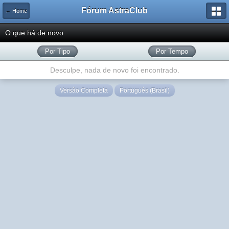
Fórum AstraClub
← Home
O que há de novo
Por Tipo
Por Tempo
Desculpe, nada de novo foi encontrado.
Versão Completa
Português (Brasil)