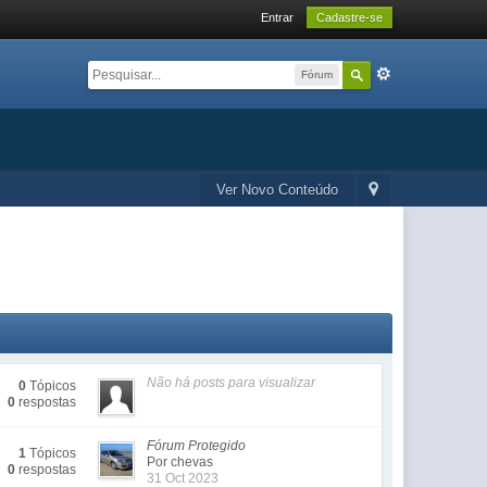
Entrar
Cadastre-se
Fórum
Ver Novo Conteúdo
Não há posts para visualizar
0
Tópicos
0
respostas
Fórum Protegido
1
Tópicos
Por chevas
0
respostas
31 Oct 2023