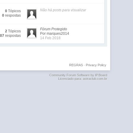
Não há posts para visualizar
0
Tópicos
0
respostas
Fórum Protegido
2
Tópicos
Por marques2014
307
respostas
14 Feb 2018
REGRAS
·
Privacy Policy
Community Forum Software by IP.Board
Licenciado para: astraclub.com.br