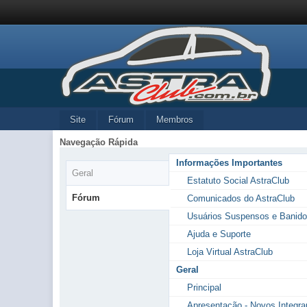
Site
Fórum
Membros
Navegação Rápida
Informações Importantes
Geral
Estatuto Social AstraClub
Fórum
Comunicados do AstraClub
Usuários Suspensos e Banid
Ajuda e Suporte
Loja Virtual AstraClub
Geral
Principal
Apresentação - Novos Integra