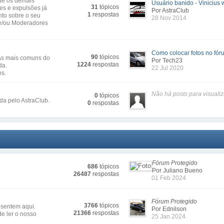
que os demais
Usuário banido - Vinicius w
31
tópicos
s e expulsões já
Por AstraClub
1
respostas
nto sobre o seu
28 Nov 2014
 e/ou Moderadores
Como colocar fotos no fór
90
tópicos
das mais comuns do
Por Tech23
1224
respostas
da.
22 Jul 2020
os.
Não há posts para visualiz
0
tópicos
da pelo AstraClub.
0
respostas
Fórum Protegido
686
tópicos
Por Juliano Bueno
26487
respostas
01 Feb 2024
Fórum Protegido
3766
tópicos
sentem aqui.
Por Ednilson
21366
respostas
e ler o nosso
25 Jan 2024