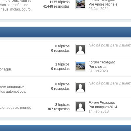
Fórum Protegido
uning e Dub. Aqui se
1135
tópicos
Por Andre Nichele
ovam alterações no
41448
respostas
06 Jan 2024
 pneus, molas, couro,
Não há posts para visualiz
0
tópicos
0
respostas
Fórum Protegido
1
tópicos
Por chevas
0
respostas
r aqui.
31 Oct 2023
Não há posts para visualiz
0
tópicos
som automotivo,
0
respostas
utos automotivos.
Fórum Protegido
2
tópicos
Por marques2014
acionados ao mundo
307
respostas
14 Feb 2018