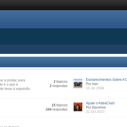
Esclarecimentos Sobre A Ca
r a postar, para
2
tópicos
Por Iran
do e o que é
2
respostas
15 Jul 2008
de levar à expulsão
Ajude o AstraClub!
15
tópicos
Por Banshee
344
respostas
31 Oct 2023