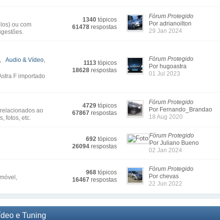
Fórum Protegido
1340
tópicos
Por adrianoilton
elos) ou com
61478
respostas
29 Jan 2024
ugestões.
Fórum Protegido
,
Audio & Vídeo
,
1113
tópicos
Por hugoastra
18628
respostas
01 Jul 2023
Astra F importado
Fórum Protegido
4729
tópicos
Por Fernando_Brandao
 relacionados ao
67867
respostas
18 Aug 2020
 fotos, etc.
Fórum Protegido
692
tópicos
Por Juliano Bueno
26094
respostas
02 Jan 2024
Fórum Protegido
968
tópicos
Por chevas
omóvel,
16467
respostas
22 Jun 2022
ídeo e Tuning