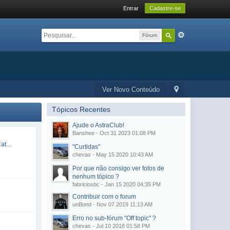
Entrar
Cadastre-se
Fórum
Ver Novo Conteúdo
Tópicos Recentes
Ajude o AstraClub!
Banshee - Oct 31 2023 01:08 PM
t...
"Curtidas"
chevas - May 15 2020 10:43 AM
Por que não consigo ver fotos de
nenhum tópico ?
fabriciosbc - Jan 15 2020 04:35 PM
Contribuir com o forum
unBond - Nov 07 2019 11:13 AM
Erro no sub-fórum "Off topic" ?
chevas - Jul 10 2018 01:58 PM