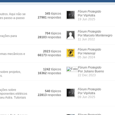
Fórum Protegido
345
tópicos
outros. Aqui não se
Por VipAstra
27981
respostas
ões passo-a-passo
19 Jun 2025
Fórum Protegido
704
tópicos
Por Marcelo Montenegro
arações para
28103
respostas
11 Jun 2022
Fórum Protegido
2023
tópicos
Por Helenojr
lemas mecânicos e
66173
respostas
05 Jan 2024
Fórum Protegido
1242
tópicos
Por Juliano Bueno
sobre projetos,
16362
respostas
22 Dec 2023
s.
Fórum Protegido
mações sobre
540
tópicos
Por VipAstra
mponentes elétricos
22813
respostas
09 Jun 2025
eu Astra. Tutoriais