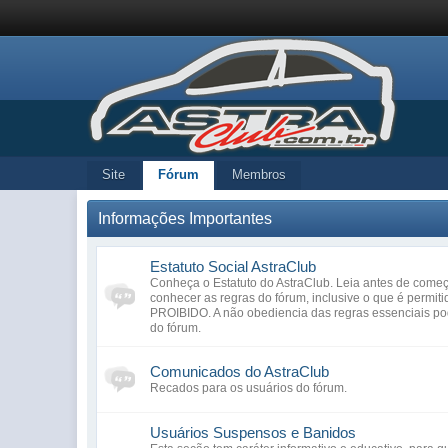
Site
Fórum
Membros
Informações Importantes
Estatuto Social AstraClub
Conheça o Estatuto do AstraClub. Leia antes de começa
conhecer as regras do fórum, inclusive o que é permiti
PROIBIDO. A não obediencia das regras essenciais po
do fórum.
Comunicados do AstraClub
Recados para os usuários do fórum.
Usuários Suspensos e Banidos