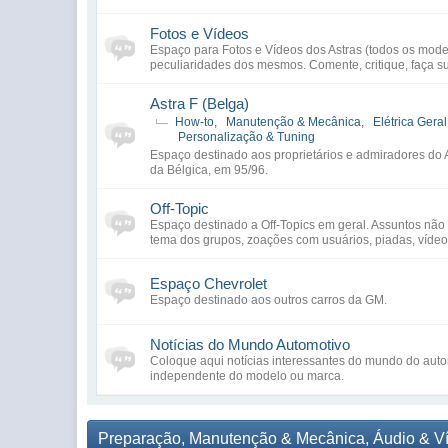
Fotos e Vídeos
Espaço para Fotos e Vídeos dos Astras (todos os mod
peculiaridades dos mesmos. Comente, critique, faça s
Astra F (Belga)
How-to
,
Manutenção & Mecânica
,
Elétrica Geral
Personalização & Tuning
Espaço destinado aos proprietários e admiradores do 
da Bélgica, em 95/96.
Off-Topic
Espaço destinado a Off-Topics em geral. Assuntos não
tema dos grupos, zoações com usuários, piadas, vídeos,
Espaço Chevrolet
Espaço destinado aos outros carros da GM.
Notícias do Mundo Automotivo
Coloque aqui notícias interessantes do mundo do aut
independente do modelo ou marca.
Preparação, Manutenção & Mecânica, Áudio & V