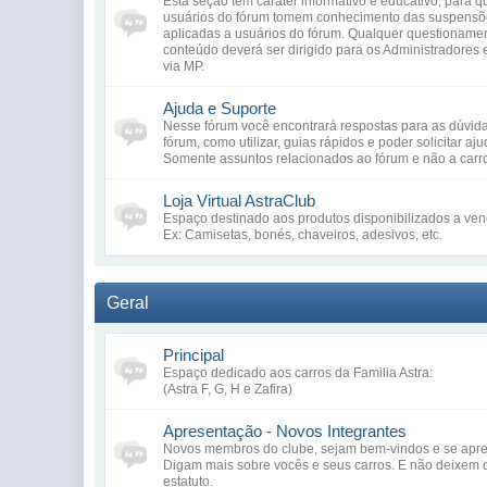
Esta seção tem caráter informativo e educativo, para 
usuários do fórum tomem conhecimento das suspensõe
aplicadas a usuários do fórum. Qualquer questioname
conteúdo deverá ser dirigido para os Administradores
via MP.
Ajuda e Suporte
Nesse fórum você encontrará respostas para as dúvi
fórum, como utilizar, guias rápidos e poder solicitar aju
Somente assuntos relacionados ao fórum e não a carr
Loja Virtual AstraClub
Espaço destinado aos produtos disponibilizados a ven
Ex: Camisetas, bonés, chaveiros, adesivos, etc.
Geral
Principal
Espaço dedicado aos carros da Familia Astra:
(Astra F, G, H e Zafira)
Apresentação - Novos Integrantes
Novos membros do clube, sejam bem-vindos e se apre
Digam mais sobre vocês e seus carros. E não deixem d
estatuto.