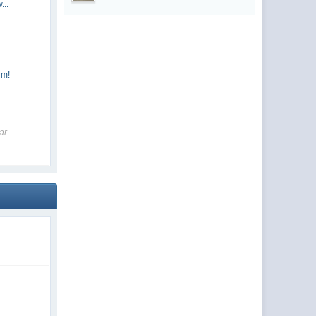
...
um!
ar