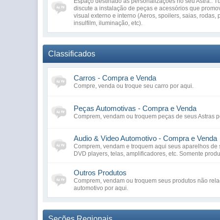
Espaço destinado às personalizações no seu Astra.. T
discute a instalação de peças e acessórios que prom
visual externo e interno (Aeros, spoilers, saias, rodas,
insulfilm, iluminação, etc).
Classificados
Carros - Compra e Venda
Compre, venda ou troque seu carro por aqui.
Peças Automotivas - Compra e Venda
Comprem, vendam ou troquem peças de seus Astras po
Audio & Video Automotivo - Compra e Venda
Comprem, vendam e troquem aqui seus aparelhos de 
DVD players, telas, amplificadores, etc. Somente prod
Outros Produtos
Comprem, vendam ou troquem seus produtos não rel
automotivo por aqui.
Seções Regionais