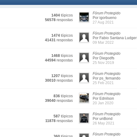
Fórum Protegido
1404
tópicos
Por igorbueno
56578
respostas
27 Aug 2021
Fórum Protegido
1474
tópicos
Por Fabio Santana Ludger
41431
respostas
09 Mar 2022
Fórum Protegido
1468
tópicos
Por Diegodfs
44594
respostas
25 Nov 2019
Fórum Protegido
1207
tópicos
Por ps_fernando
30010
respostas
25 Feb 2021
Fórum Protegido
836
tópicos
Por Ednilson
39040
respostas
20 Jan 2020
Fórum Protegido
587
tópicos
Por unBond
11878
respostas
26 May 2021
Fórum Protegido
360
tópicos